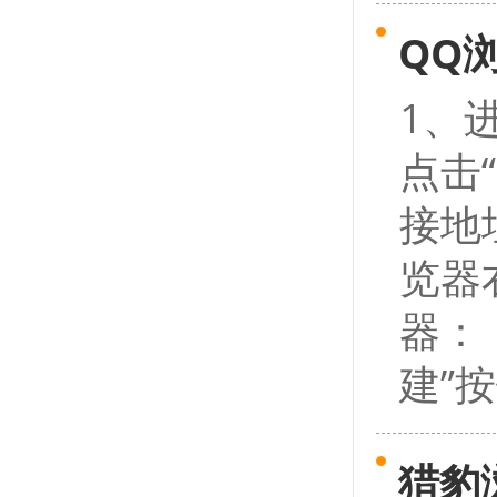
QQ
1、
点击
接地
览器
器：
建”按
猎豹